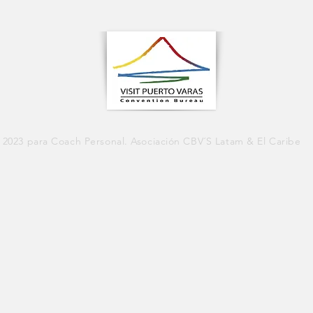
 2023 para Coach Personal. Asociación CBV´S Latam & El Caribe